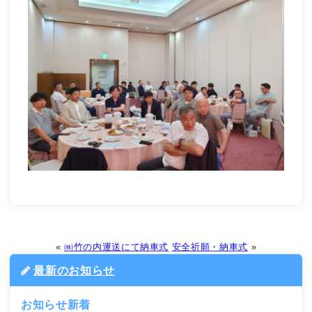
«
㈱竹の内運送にて納車式
安全祈願・納車式
»
最新のお知らせ
お知らせ新着