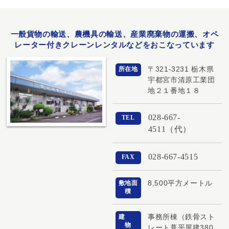
一般貨物の輸送、農機具の輸送、産業廃棄物の運搬、オペ
レーター付きクレーンレンタルなどをおこなっています
〒321-3231 栃木県
所在地
宇都宮市清原工業団
地２１番地１８
028-667-
TEL
4511（代）
028-667-4515
FAX
8,500平方メートル
敷地面
積
事務所棟（鉄骨スト
建
物
レート葺平屋建380