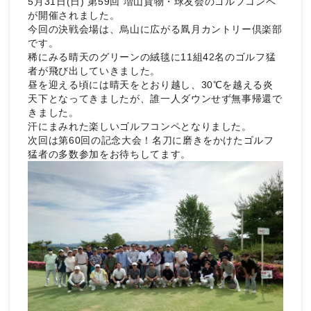
5月31日(日) 第59回 増山貨物・球友会のゴルフコンペ
が開催されました。
今回の決戦会場は、烏山に広がる凮月カントリー倶楽部
です。
稀にみる晴天のグリーンの絨毯に11組42名のゴルフ猛
者が飛び出していきました。
昼を迎える頃には晴天をとおり越し、30℃を越える炎
天下となってきましたが、誰一人ダウンせず無事帰還で
きました。
汗にまみれた楽しいゴルフコンペとなりました。
次回は第60回の記念大会！名刀に磨きをかけたゴルフ
猛者の多数参加をお待ちしてます。