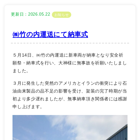
更新日：2026.05.22
お知らせ
㈱竹の内運送にて納車式
５月14日、㈱竹の内運送に新車両が納車となり安全祈
願祭・納車式を行い、大神様に無事故を祈願いたしまし
ました。
３月に発生した突然のアメリカとイランの衝突により石
油由来製品の品不足の影響を受け、架装の完了時期が当
初より多少遅れましたが、無事納車頂き関係者には感謝
申し上げます。